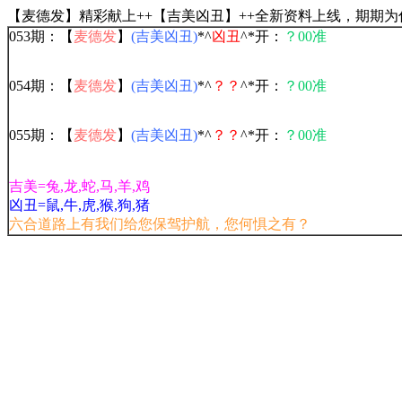
【麦德发】精彩献上++【吉美凶丑】++全新资料上线，期期为
053期：【
麦德发
】
(吉美凶丑)
*^
凶丑
^*开：
？00准
054期：【
麦德发
】
(吉美凶丑)
*^
？？
^*开：
？00准
055期：【
麦德发
】
(吉美凶丑)
*^
？？
^*开：
？00准
吉美=兔,龙,蛇,马,羊,鸡
凶丑=鼠,牛,虎,猴,狗,猪
六合道路上有我们给您保驾护航，您何惧之有？