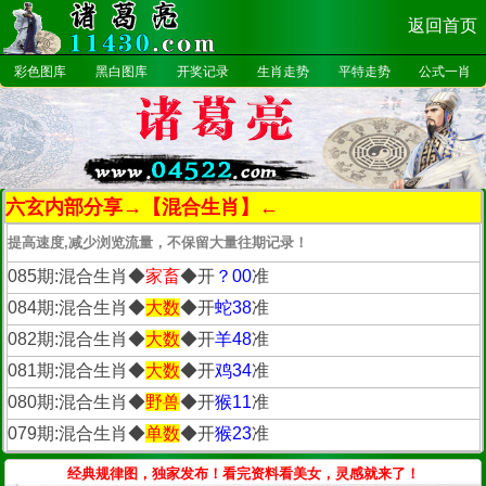
返回首页
彩色图库
黑白图库
开奖记录
生肖走势
平特走势
公式一肖
六玄内部分享→【混合生肖】←
提高速度,减少浏览流量，不保留大量往期记录！
085期:混合生肖◆
家畜
◆开
？00
准
084期:混合生肖◆
大数
◆开
蛇38
准
082期:混合生肖◆
大数
◆开
羊48
准
081期:混合生肖◆
大数
◆开
鸡34
准
080期:混合生肖◆
野兽
◆开
猴11
准
079期:混合生肖◆
单数
◆开
猴23
准
经典规律图，独家发布！看完资料看美女，灵感就来了！