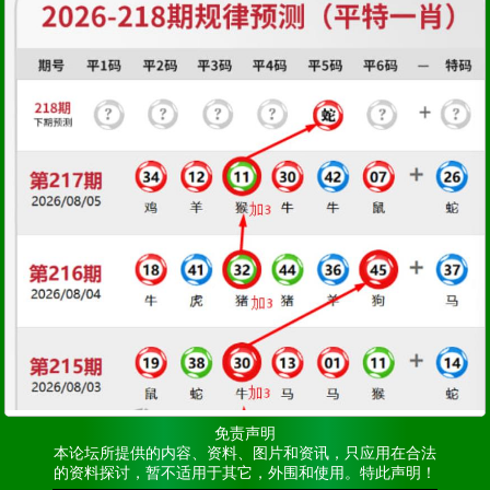
免责声明
本论坛所提供的内容、资料、图片和资讯，只应用在合法
的资料探讨，暂不适用于其它，外围和使用。特此声明！