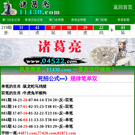
返回首页
澳门历史记录
香港历史记录
澳门走势图
香港走势图
澳门彩图
香港彩图
风里雨里，
11430.com
一直在这守候你！
死招公式•••》
规律笔单双
单笔的生肖 :鼠龙蛇马鸡猪
双笔的生肖 :牛虎兔羊猴狗
081期 30-21-
20
-07-04-14-T34 20+反=双笔
082期 14-17-
01
-02-35-23-T48 01+反=双笔
083期 37-07-
16
-01-32-22-T23 16+反=单笔
084期 31-16-
04
-11-13-33-T38 04+反=单笔
085期 42-24-
29
-48-13-30-T03 29+反=单笔
平特一尾:
44871.com,77426.com,01871.com